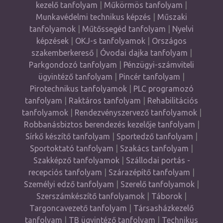
kezelő tanfolyam
|
Műkörmös tanfolyam
|
Munkavédelmi technikus képzés
|
Műszaki
tanfolyamok
|
Műtőssegéd tanfolyam
|
Nyelvi
képzések
|
OKJ-s tanfolyamok
|
Országos
szakemberkereső
|
Óvodai dajka tanfolyam
|
Parkgondozó tanfolyam
|
Pénzügyi-számviteli
ügyintéző tanfolyam
|
Pincér tanfolyam
|
Pirotechnikus tanfolyamok
|
PLC programozó
tanfolyam
|
Raktáros tanfolyam
|
Rehabilitációs
tanfolyamok
|
Rendezvényszervező tanfolyamok
|
Robbanásbiztos berendezés kezelője tanfolyam
|
Sírkő készítő tanfolyam
|
Sportedző tanfolyam
|
Sportoktató tanfolyam
|
Szakács tanfolyam
|
Szakképző tanfolyamok
|
Szállodai portás -
recepciós tanfolyam
|
Szárazépítő tanfolyam
|
Személyi edző tanfolyam
|
Szerelő tanfolyamok
|
Szerszámkészítő tanfolyamok
|
Táborok
|
Targoncavezető tanfolyam
|
Társasházkezelő
tanfolyam
|
TB ügyintéző tanfolyam
|
Technikus