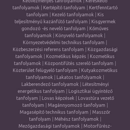
Kedvezményes tanfolyamok
|
Kereskedő
tanfolyamok
|
Kertépítő tanfolyam
|
Kertfenntartó
tanfolyam
|
Kezelő tanfolyamok
|
Kis
teljesítményű kazánfűtő tanfolyam
|
Kisgyermek
gondozó -és nevelő tanfolyam
|
Kőműves
tanfolyamok
|
Könyvelő tanfolyamok
|
Környezetvédelmi technikus tanfolyam
|
Közbeszerzési referens tanfolyam
|
Közgazdasági
tanfolyamok
|
Kozmetikus képzés
|
Kozmetikus
tanfolyamok
|
Központifűtés szerelő tanfolyam
|
Közterület felügyelő tanfolyam
|
Kutyakozmetikus
tanfolyamok
|
Lakatos tanfolyamok
|
Lakberendező tanfolyamok
|
Létesítményi
energetikus tanfolyam
|
Logisztikai ügyintéző
tanfolyam
|
Lovas képzések
|
Lovastúra vezető
tanfolyam
|
Magánnyomozó tanfolyam
|
Magasépítő technikus tanfolyam
|
Masszőr
tanfolyam
|
Méhész tanfolyamok
|
Mezőgazdasági tanfolyamok
|
Motorfűrész-