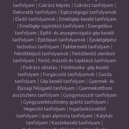
tanfolyam
|
Cukrász képzés
|
Cukrász tanfolyam
|
Dekoratőr tanfolyam
|
Egészségügyi tanfolyamok
|
Eladó tanfolyamok
|
Emelőgép-kezelő tanfolyam
|
Emelőgép-ügyintéző tanfolyam
|
Energetikus
tanfolyam
|
Építő- és anyagmozgató gép kezelő
tanfolyam
|
Építőipari tanfolyamok
|
Épületgépész
technikus tanfolyam
|
Fakitermelő tanfolyam
|
Felnőttképző tanfolyamok
|
Fertőtlenítő sterilező
tanfolyam
|
Festő, mázoló és tapétázó tanfolyam
|
Fodrász oktatás
|
Földmunka- gép kezelő
tanfolyam
|
Forgácsoló tanfolyamok
|
Gazda
tanfolyam
|
Gép kezelő tanfolyam
|
Gyermek- és
ifjúsági felügyelő tanfolyam
|
Gyermekotthoni
asszisztens tanfolyam
|
Gyógymasszőr tanfolyam
|
Gyógyszerkészítmény gyártó tanfolyam
|
Hegesztő tanfolyam
|
Ingatlanközvetítő
tanfolyam
|
Ipari alpinista tanfolyam
|
Kályhás
tanfolyam
|
Kazánkezelő tanfolyam
|