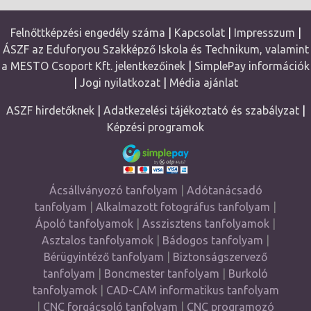
Felnőttképzési engedély száma
|
Kapcsolat
|
Impresszum
|
ÁSZF az Eduforyou Szakképző Iskola és Technikum, valamint
a MESTO Csoport Kft. jelentkezőinek
|
SimplePay információk
|
Jogi nyilatkozat
|
Média ajánlat
ASZF hirdetőknek
|
Adatkezelési tájékoztató és szabályzat
|
Képzési programok
Ácsállványozó tanfolyam
|
Adótanácsadó
tanfolyam
|
Alkalmazott fotográfus tanfolyam
|
Ápoló tanfolyamok
|
Asszisztens tanfolyamok
|
Asztalos tanfolyamok
|
Bádogos tanfolyam
|
Bérügyintéző tanfolyam
|
Biztonságszervező
tanfolyam
|
Boncmester tanfolyam
|
Burkoló
tanfolyamok
|
CAD-CAM informatikus tanfolyam
|
CNC forgácsoló tanfolyam
|
CNC programozó