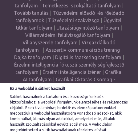
tanfolyam
|
Temetkezési szolgáltató tanfolyam
|
Tovább tanulás
|
Tűzvédelmi előadó -és főelőadó
tanfolyamok
|
Tűzvédelmi szakvizsga
|
Ügyviteli
titkár tanfolyam
|
Utazásiügyintéző tanfolyam
|
Villámvédelmi felülvizsgáló tanfolyam
|
Villanyszerelő tanfolyam
|
Vízgazdálkodó
tanfolyam
| |
Asszertív kommunikációs tréning
|
Dajka tanfolyam
|
Digitális Marketing tanfolyam
|
Érzelmi intelligencia fókuszú személyiségfejlesztő
tanfolyam
|
Érzelmi intelligencia tréner
|
Grafikai
AI tanfolyam
|
Grafikai Oktatás Csomag -
Grafikus Akadémia
|
Gyógypedagógiai
Ez a weboldal is sütiket használ!
asszisztens
|
Haladó Önismereti tréning
|
Sütiket használunk a tartalom és a közösségi funkciók
Illustrator tanfolyam
|
InDesingn tanfolyam
|
biztosításához, a weboldal forgalmunk elemzéséhez és reklámozás
céljából. Ezen kívül média-, hirdető- és elemző partnereinkkel
Munkahelyi mediátor képzés
|
Művészeti grafikus
megosztjuk a weboldal használatodra vonatkozó adatokat, akik
tanfolyam
|
Önismereti tréning
|
Pedagógiai
kombinálhatják más olyan adatokkal, amelyeket más, általuk
asszisztens
|
Photoshop tanfolyam
|
használt szolgáltatásokkal együtt adtál meg. A
weboldalon
megtekintheted a sütik használatának részletes leírását.
Számítógépes adatrögzítő tanfolyam
|
UX Design