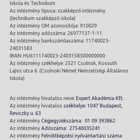
Iskola és Technikum
Az intézmény típusa: szakképző intézmény
(technikum szakképző iskola)
Az intézmény OM azonosítója: 910029
Az intézmény adószáma: 26977137-1-11
Az intézmény bankszámlaszáma: 11740023-
24031583
IBAN: HU6111740023-2403158300000000
Az intézmény székhelye: 2521 Csolnok, Kossuth
Lajos utca 6. (Csolnoki Német Nemzetiségi Általános
Iskola)
Az intézmény hivatalos neve:
Expert Akadémia Kft.
Az intézmény hivatalos
székhelye: 1047 Budapest,
Reviczky u. 63
Az intézmény
Cégjegyzékszáma: 01 09 393862
Az intézmény
Adószáma: 27540035241
Az intézmény
Felnőttképzési nyilvántartási száma: