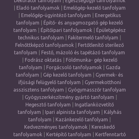
Dekoratőr tanfolyam
|
Egészségügyi tanfolyamok
|
Eladó tanfolyamok
|
Emelőgép-kezelő tanfolyam
|
Emelőgép-ügyintéző tanfolyam
|
Energetikus
tanfolyam
|
Építő- és anyagmozgató gép kezelő
tanfolyam
|
Építőipari tanfolyamok
|
Épületgépész
technikus tanfolyam
|
Fakitermelő tanfolyam
|
Felnőttképző tanfolyamok
|
Fertőtlenítő sterilező
tanfolyam
|
Festő, mázoló és tapétázó tanfolyam
|
Fodrász oktatás
|
Földmunka- gép kezelő
tanfolyam
|
Forgácsoló tanfolyamok
|
Gazda
tanfolyam
|
Gép kezelő tanfolyam
|
Gyermek- és
ifjúsági felügyelő tanfolyam
|
Gyermekotthoni
asszisztens tanfolyam
|
Gyógymasszőr tanfolyam
|
Gyógyszerkészítmény gyártó tanfolyam
|
Hegesztő tanfolyam
|
Ingatlanközvetítő
tanfolyam
|
Ipari alpinista tanfolyam
|
Kályhás
tanfolyam
|
Kazánkezelő tanfolyam
|
Kedvezményes tanfolyamok
|
Kereskedő
tanfolyamok
|
Kertépítő tanfolyam
|
Kertfenntartó