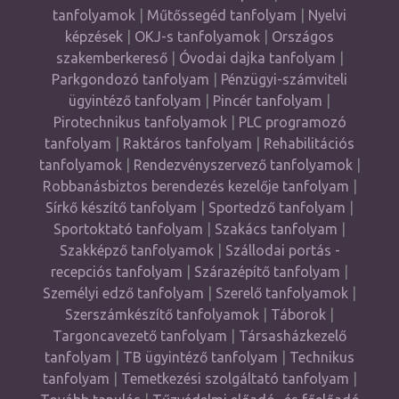
tanfolyamok
|
Műtőssegéd tanfolyam
|
Nyelvi
képzések
|
OKJ-s tanfolyamok
|
Országos
szakemberkereső
|
Óvodai dajka tanfolyam
|
Parkgondozó tanfolyam
|
Pénzügyi-számviteli
ügyintéző tanfolyam
|
Pincér tanfolyam
|
Pirotechnikus tanfolyamok
|
PLC programozó
tanfolyam
|
Raktáros tanfolyam
|
Rehabilitációs
tanfolyamok
|
Rendezvényszervező tanfolyamok
|
Robbanásbiztos berendezés kezelője tanfolyam
|
Sírkő készítő tanfolyam
|
Sportedző tanfolyam
|
Sportoktató tanfolyam
|
Szakács tanfolyam
|
Szakképző tanfolyamok
|
Szállodai portás -
recepciós tanfolyam
|
Szárazépítő tanfolyam
|
Személyi edző tanfolyam
|
Szerelő tanfolyamok
|
Szerszámkészítő tanfolyamok
|
Táborok
|
Targoncavezető tanfolyam
|
Társasházkezelő
tanfolyam
|
TB ügyintéző tanfolyam
|
Technikus
tanfolyam
|
Temetkezési szolgáltató tanfolyam
|