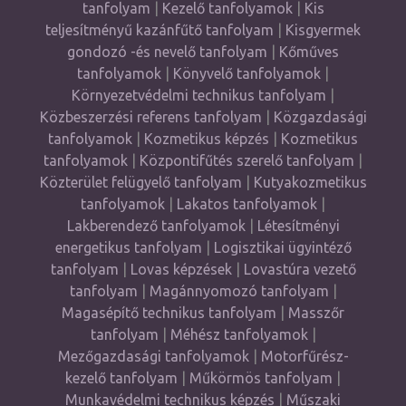
tanfolyam
|
Kezelő tanfolyamok
|
Kis
teljesítményű kazánfűtő tanfolyam
|
Kisgyermek
gondozó -és nevelő tanfolyam
|
Kőműves
tanfolyamok
|
Könyvelő tanfolyamok
|
Környezetvédelmi technikus tanfolyam
|
Közbeszerzési referens tanfolyam
|
Közgazdasági
tanfolyamok
|
Kozmetikus képzés
|
Kozmetikus
tanfolyamok
|
Központifűtés szerelő tanfolyam
|
Közterület felügyelő tanfolyam
|
Kutyakozmetikus
tanfolyamok
|
Lakatos tanfolyamok
|
Lakberendező tanfolyamok
|
Létesítményi
energetikus tanfolyam
|
Logisztikai ügyintéző
tanfolyam
|
Lovas képzések
|
Lovastúra vezető
tanfolyam
|
Magánnyomozó tanfolyam
|
Magasépítő technikus tanfolyam
|
Masszőr
tanfolyam
|
Méhész tanfolyamok
|
Mezőgazdasági tanfolyamok
|
Motorfűrész-
kezelő tanfolyam
|
Műkörmös tanfolyam
|
Munkavédelmi technikus képzés
|
Műszaki