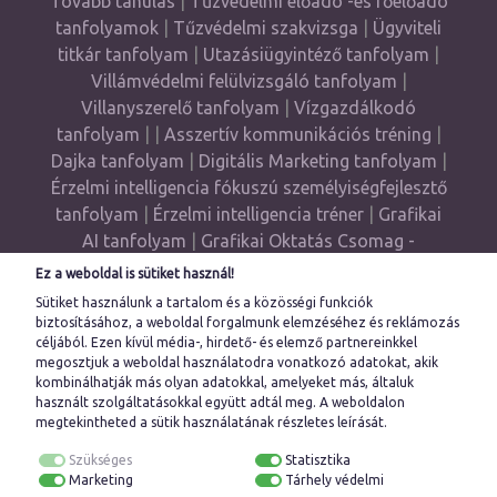
Tovább tanulás
|
Tűzvédelmi előadó -és főelőadó
tanfolyamok
|
Tűzvédelmi szakvizsga
|
Ügyviteli
titkár tanfolyam
|
Utazásiügyintéző tanfolyam
|
Villámvédelmi felülvizsgáló tanfolyam
|
Villanyszerelő tanfolyam
|
Vízgazdálkodó
tanfolyam
| |
Asszertív kommunikációs tréning
|
Dajka tanfolyam
|
Digitális Marketing tanfolyam
|
Érzelmi intelligencia fókuszú személyiségfejlesztő
tanfolyam
|
Érzelmi intelligencia tréner
|
Grafikai
AI tanfolyam
|
Grafikai Oktatás Csomag -
Grafikus Akadémia
|
Gyógypedagógiai
Ez a weboldal is sütiket használ!
asszisztens
|
Haladó Önismereti tréning
|
Sütiket használunk a tartalom és a közösségi funkciók
Illustrator tanfolyam
|
InDesingn tanfolyam
|
biztosításához, a weboldal forgalmunk elemzéséhez és reklámozás
céljából. Ezen kívül média-, hirdető- és elemző partnereinkkel
Munkahelyi mediátor képzés
|
Művészeti grafikus
megosztjuk a weboldal használatodra vonatkozó adatokat, akik
tanfolyam
|
Önismereti tréning
|
Pedagógiai
kombinálhatják más olyan adatokkal, amelyeket más, általuk
asszisztens
|
Photoshop tanfolyam
|
használt szolgáltatásokkal együtt adtál meg. A
weboldalon
megtekintheted a sütik használatának részletes leírását.
Számítógépes adatrögzítő tanfolyam
|
UX Design
tanfolyam
Szükséges
Statisztika
Marketing
Tárhely védelmi