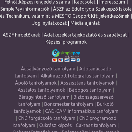
Felnőttképzési engedély száma
|
Kapcsolat
|
Impresszum
|
SimplePay információk
|
ÁSZF az Eduforyou Szakképző Iskola
és Technikum, valamint a MESTO Csoport Kft. jelentkezőinek
|
Jogi nyilatkozat
|
Média ajánlat
ASZF hirdetőknek
|
Adatkezelési tájékoztató és szabályzat
|
Képzési programok
Ácsállványozó tanfolyam
|
Adótanácsadó
tanfolyam
|
Alkalmazott fotográfus tanfolyam
|
Ápoló tanfolyamok
|
Asszisztens tanfolyamok
|
Asztalos tanfolyamok
|
Bádogos tanfolyam
|
Bérügyintéző tanfolyam
|
Biztonságszervező
tanfolyam
|
Boncmester tanfolyam
|
Burkoló
tanfolyamok
|
CAD-CAM informatikus tanfolyam
|
CNC forgácsoló tanfolyam
|
CNC programozó
tanfolyam
|
Cukrász képzés
|
Cukrász tanfolyam
|