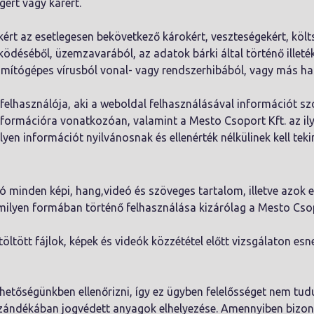
ért vagy kárért.
kért az esetlegesen bekövetkező károkért, veszteségekért, köl
déséből, üzemzavarából, az adatok bárki által történő illeték
ámítógépes vírusból vonal- vagy rendszerhibából, vagy más h
elhasználója, aki a weboldal felhasználásával információt sz
információra vonatkozóan, valamint a Mesto Csoport Kft. az ily
yen információt nyilvánosnak és ellenérték nélkülinek kell tekin
 minden képi, hang,videó és szöveges tartalom, illetve azok e
ilyen formában történő felhasználása kizárólag a Mesto Csopo
töltött fájlok, képek és videók közzététel előtt vizsgálaton es
lehetőségünkben ellenőrizni, így ez ügyben felelősséget nem tud
l szándékában jogvédett anyagok elhelyezése. Amennyiben bizo