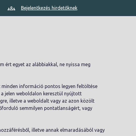
Bejelentkezés hirdetőknek
em ért egyet az alábbiakkal, ne nyissa meg
t minden információ pontos legyen feltöltése
a jelen weboldalon keresztül nyújtott
gre, illetve a weboldalt vagy az azon közölt
lőforduló semmilyen pontatlanságért, vagy
 hozzáférésből, illetve annak elmaradásából vagy