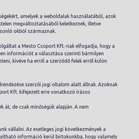
tségekért, amelyek a weboldalak használatából, azok
telen megváltoztatásából keletkeznek, illetve
asonló okból származnak.
olgáltat a Mesto Csoport Kft.-nak elfogadja, hogy a
en információt a választása szerinti bármilyen
teni, kivéve ha erről a szerződő felek erről külön
lrendezése szerzői jogi oltalom alatt állnak. Azoknak
rt Kft. kifejezett erre vonatkozó írásos
nek át, de csak minőségük alapján. A nem
unk vállalni. Az esetleges jogi következmények a
nyítható információ kerül birtokunkba, hogy valamely