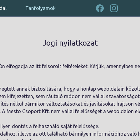
dal
Tanfolyamok
Jogi nyilatkozat
elfogadja az itt felsorolt feltételeket. Kérjük, amennyiben n
megtett annak biztosítására, hogy a honlap weboldalain közöl
sem kifejezetten, sem ráutaló módon nem vállal szavatosságot 
sítés nélkül bármikor változtatásokat és javításokat hajtson vé
A Mesto Csoport Kft. nem vállal felelősséget a weboldalon e
yen döntés a felhasználó saját felelőssége.
dalhoz, illetve az ott található bármilyen információhoz való