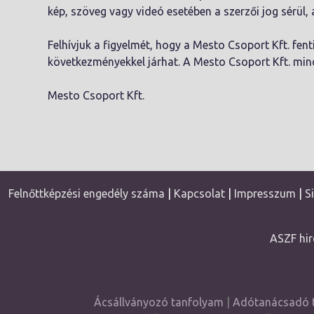
kép, szöveg vagy videó esetében a szerzői jog sérül, az
Felhívjuk a figyelmét, hogy a Mesto Csoport Kft. fenti
következményekkel járhat. A Mesto Csoport Kft. mind
Mesto Csoport Kft. Engedé
Felnőttképzési engedély száma
|
Kapcsolat
|
Impresszum
|
S
ASZF hir
Ácsállványozó tanfolyam
|
Adótanácsadó 