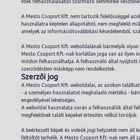
ezek felhasználásából származó semmiféle veszteség
A Mesto Csoport Kft. nem tartozik felelősséggel azo
használatra képtelen állapotából, nem megfelelő műkö
amelyek az információtovábbítási késedelemből, sz
A Mesto Csoport Kft. weboldalának bármelyik olyan f
Mesto Csoport Kft.-nak korlátlan joga van az ilyen 
módon felhasználhatja. A felhasználó által nyújtott il
szerződésben másképp nem rendelkeztek.
Szerzői jog
A Mesto Csoport Kft. weboldalai, az azokon található
- a személyes használatot meghaladó mértékű - bárm
engedélyével lehetséges.
A weboldal használata során a felhasználók által fel
megfelelőnek talált képeket értesítés nélkül töröljük.
A beérkezett képek és videók jogi helyzetét nem áll 
feltöltőt terhelik. A Mesto Csoport Kft.-nak nem ál