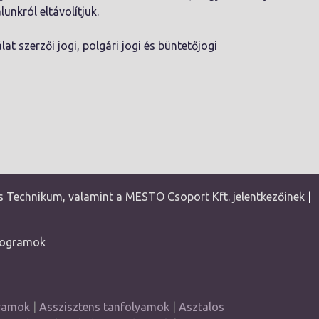
lunkról eltávolítjuk.
at szerzői jogi, polgári jogi és büntetőjogi
 Technikum, valamint a MESTO Csoport Kft. jelentkezőinek
|
rogramok
lyamok
|
Asszisztens tanfolyamok
|
Asztalos