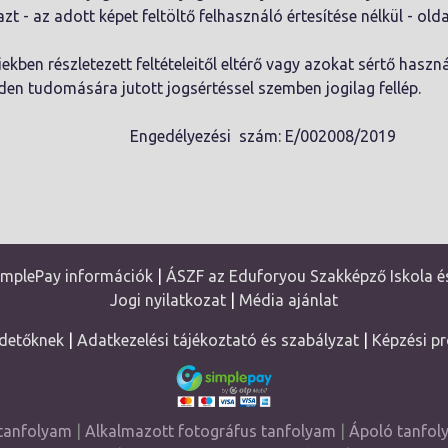
t - az adott képet feltöltő felhasználó értesítése nélkül - olda
ekben részletezett feltételeitől eltérő vagy azokat sértő használ
en tudomására jutott jogsértéssel szemben jogilag fellép.
lyezési szám: E/002008/2019
implePay információk
|
ÁSZF az Eduforyou Szakképző Iskola és
Jogi nyilatkozat
|
Média ajánlat
detőknek
|
Adatkezelési tájékoztató és szabályzat
|
Képzési p
tanfolyam
|
Alkalmazott fotográfus tanfolyam
|
Ápoló tanfo