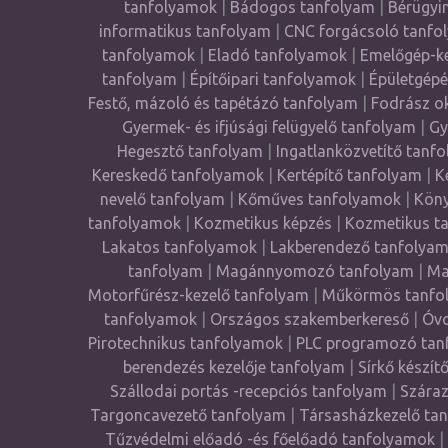
tanfolyamok
|
Bádogos tanfolyam
|
Bérügyi
informatikus tanfolyam
|
CNC forgácsoló tanfo
tanfolyamok
|
Eladó tanfolyamok
|
Emelőgép-ke
tanfolyam
|
Építőipari tanfolyamok
|
Épületgépé
Festő, mázoló és tapétázó tanfolyam
|
Fodrász o
Gyermek- és ifjúsági felügyelő tanfolyam
|
Gy
Hegesztő tanfolyam
|
Ingatlanközvetítő tanf
Kereskedő tanfolyamok
|
Kertépítő tanfolyam
|
K
nevelő tanfolyam
|
Kőműves tanfolyamok
|
Köny
tanfolyamok
|
Kozmetikus képzés
|
Kozmetikus t
Lakatos tanfolyamok
|
Lakberendező tanfolya
tanfolyam
|
Magánnyomozó tanfolyam
|
Ma
Motorfűrész-kezelő tanfolyam
|
Műkörmös tanfo
tanfolyamok
|
Országos szakemberkereső
|
Óvo
Pirotechnikus tanfolyamok
|
PLC programozó tan
berendezés kezelője tanfolyam
|
Sírkő készít
Szállodai portás -recepciós tanfolyam
|
Száraz
Targoncavezető tanfolyam
|
Társasházkezelő ta
Tűzvédelmi előadó -és főelőadó tanfolyamok
|