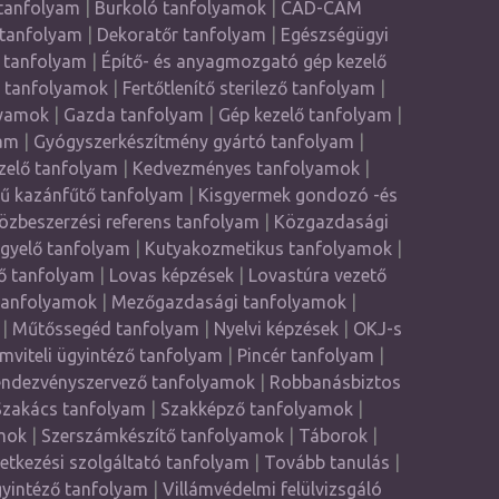
tanfolyam
|
Burkoló tanfolyamok
|
CAD-CAM
 tanfolyam
|
Dekoratőr tanfolyam
|
Egészségügyi
 tanfolyam
|
Építő- és anyagmozgató gép kezelő
ő tanfolyamok
|
Fertőtlenítő sterilező tanfolyam
|
lyamok
|
Gazda tanfolyam
|
Gép kezelő tanfolyam
|
am
|
Gyógyszerkészítmény gyártó tanfolyam
|
zelő tanfolyam
|
Kedvezményes tanfolyamok
|
yű kazánfűtő tanfolyam
|
Kisgyermek gondozó -és
özbeszerzési referens tanfolyam
|
Közgazdasági
ügyelő tanfolyam
|
Kutyakozmetikus tanfolyamok
|
ző tanfolyam
|
Lovas képzések
|
Lovastúra vezető
tanfolyamok
|
Mezőgazdasági tanfolyamok
|
|
Műtőssegéd tanfolyam
|
Nyelvi képzések
|
OKJ-s
mviteli ügyintéző tanfolyam
|
Pincér tanfolyam
|
ndezvényszervező tanfolyamok
|
Robbanásbiztos
Szakács tanfolyam
|
Szakképző tanfolyamok
|
mok
|
Szerszámkészítő tanfolyamok
|
Táborok
|
tkezési szolgáltató tanfolyam
|
Tovább tanulás
|
yintéző tanfolyam
|
Villámvédelmi felülvizsgáló