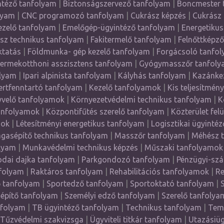
ntéző tanfolyam
|
Biztonságszervező tanfolyam
|
Boncmester 
lyam
|
CNC programozó tanfolyam
|
Cukrász képzés
|
Cukrász
zelő tanfolyam
|
Emelőgép-ügyintéző tanfolyam
|
Energetikus
sz technikus tanfolyam
|
Fakitermelő tanfolyam
|
Felnőttképz
ktatás
|
Földmunka- gép kezelő tanfolyam
|
Forgácsoló tanfo
ermekotthoni asszisztens tanfolyam
|
Gyógymasszőr tanfoly
olyam
|
Ipari alpinista tanfolyam
|
Kályhás tanfolyam
|
Kazánke
ertfenntartó tanfolyam
|
Kezelő tanfolyamok
|
Kis teljesítmén
velő tanfolyamok
|
Környezetvédelmi technikus tanfolyam
|
K
anfolyamok
|
Központifűtés szerelő tanfolyam
|
Közterület fel
mok
|
Létesítményi energetikus tanfolyam
|
Logisztikai ügyinté
gasépítő technikus tanfolyam
|
Masszőr tanfolyam
|
Méhész 
lyam
|
Munkavédelmi technikus képzés
|
Műszaki tanfolyamok
dai dajka tanfolyam
|
Parkgondozó tanfolyam
|
Pénzügyi-szá
folyam
|
Raktáros tanfolyam
|
Rehabilitációs tanfolyamok
|
Re
ő tanfolyam
|
Sportedző tanfolyam
|
Sportoktató tanfolyam
|
építő tanfolyam
|
Személyi edző tanfolyam
|
Szerelő tanfolya
nfolyam
|
TB ügyintéző tanfolyam
|
Technikus tanfolyam
|
Teme
Tűzvédelmi szakvizsga
|
Ügyviteli titkár tanfolyam
|
Utazásiüg