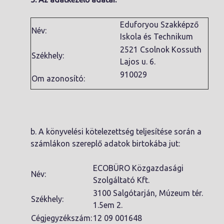
Eduforyou Szakképző
Név:
Iskola és Technikum
2521 Csolnok Kossuth
Székhely:
Lajos u. 6.
910029
Om azonosító:
b. A könyvelési kötelezettség teljesítése során a
számlákon szereplő adatok birtokába jut:
ECOBÜRO Közgazdasági
Név:
Szolgáltató Kft.
3100 Salgótarján, Múzeum tér.
Székhely:
1.5em 2.
Cégjegyzékszám:
12 09 001648