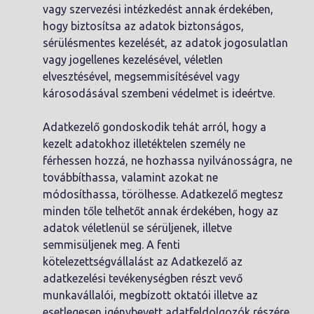
vagy szervezési intézkedést annak érdekében,
hogy biztosítsa az adatok biztonságos,
sérülésmentes kezelését, az adatok jogosulatlan
vagy jogellenes kezelésével, véletlen
elvesztésével, megsemmisítésével vagy
károsodásával szembeni védelmet is ideértve.
Adatkezelő gondoskodik tehát arról, hogy a
kezelt adatokhoz illetéktelen személy ne
férhessen hozzá, ne hozhassa nyilvánosságra, ne
továbbíthassa, valamint azokat ne
módosíthassa, törölhesse. Adatkezelő megtesz
minden tőle telhetőt annak érdekében, hogy az
adatok véletlenül se sérüljenek, illetve
semmisüljenek meg. A fenti
kötelezettségvállalást az Adatkezelő az
adatkezelési tevékenységben részt vevő
munkavállalói, megbízott oktatói illetve az
esetlegesen igénybevett adatfeldolgozók részére