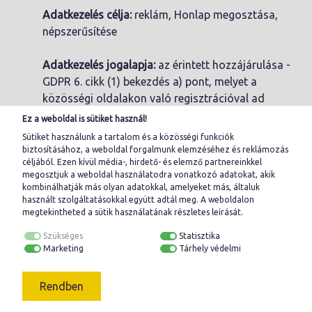
Adatkezelés célja:
reklám, Honlap megosztása,
népszerűsítése
Adatkezelés jogalapja:
az érintett hozzájárulása -
GDPR 6. cikk (1) bekezdés a) pont, melyet a
közösségi oldalakon való regisztrációval ad
meg.
Ez a weboldal is sütiket használ!
Sütiket használunk a tartalom és a közösségi funkciók
Érintettek kategóriái:
profilt kedvelő, követő
biztosításához, a weboldal forgalmunk elemzéséhez és reklámozás
céljából. Ezen kívül média-, hirdető- és elemző partnereinkkel
felhasználók
megosztjuk a weboldal használatodra vonatkozó adatokat, akik
kombinálhatják más olyan adatokkal, amelyeket más, általuk
Kezelt adatok köre:
Facebook profilban szereplő
használt szolgáltatásokkal együtt adtál meg. A
weboldalon
megtekintheted a sütik használatának részletes leírását.
nyilvános adatok: regisztrált név, képmás
Szükséges
Statisztika
Ki férhet hozzá?
ügyvezető, munkavállaló
Marketing
Tárhely védelmi
munkaköri kötelezettségének teljesítéséhez
szükséges mértékben