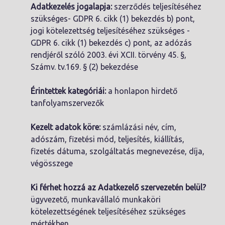
Adatkezelés jogalapja:
szerződés teljesítéséhez
szükséges- GDPR 6. cikk (1) bekezdés b) pont,
jogi kötelezettség teljesítéséhez szükséges -
GDPR 6. cikk (1) bekezdés c) pont, az adózás
rendjéről szóló 2003. évi XCII. törvény 45. §,
Számv. tv.169. § (2) bekezdése
Érintettek kategóriái:
a honlapon hirdető
tanfolyamszervezők
Kezelt adatok köre:
számlázási név, cím,
adószám, fizetési mód, teljesítés, kiállítás,
fizetés dátuma, szolgáltatás megnevezése, díja,
végösszege
Ki férhet hozzá az Adatkezelő szervezetén belül?
ügyvezető, munkavállaló munkaköri
kötelezettségének teljesítéséhez szükséges
mértékben