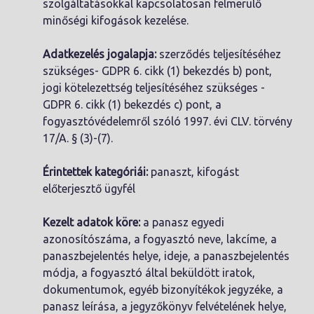
szolgáltatásokkal kapcsolatosan felmerülő
minőségi kifogások kezelése.
Adatkezelés jogalapja:
szerződés teljesítéséhez
szükséges- GDPR 6. cikk (1) bekezdés b) pont,
jogi kötelezettség teljesítéséhez szükséges -
GDPR 6. cikk (1) bekezdés c) pont, a
fogyasztóvédelemről szóló 1997. évi CLV. törvény
17/A. § (3)-(7).
Érintettek kategóriái:
panaszt, kifogást
előterjesztő ügyfél
Kezelt adatok köre:
a panasz egyedi
azonosítószáma, a fogyasztó neve, lakcíme, a
panaszbejelentés helye, ideje, a panaszbejelentés
módja, a fogyasztó által beküldött iratok,
dokumentumok, egyéb bizonyítékok jegyzéke, a
panasz leírása, a jegyzőkönyv felvételének helye,