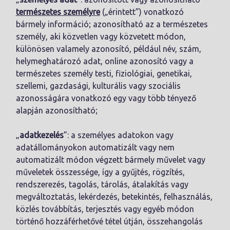
természetes személyre
(„érintett”) vonatkozó
bármely információ; azonosítható az a természetes
személy, aki közvetlen vagy közvetett módon,
különösen valamely azonosító, például név, szám,
helymeghatározó adat, online azonosító vagy a
természetes személy testi, fiziológiai, genetikai,
szellemi, gazdasági, kulturális vagy szociális
azonosságára vonatkozó egy vagy több tényező
alapján azonosítható;
„
adatkezelés
”: a személyes adatokon vagy
adatállományokon automatizált vagy nem
automatizált módon végzett bármely művelet vagy
műveletek összessége, így a gyűjtés, rögzítés,
rendszerezés, tagolás, tárolás, átalakítás vagy
megváltoztatás, lekérdezés, betekintés, felhasználás,
közlés továbbítás, terjesztés vagy egyéb módon
történő hozzáférhetővé tétel útján, összehangolás