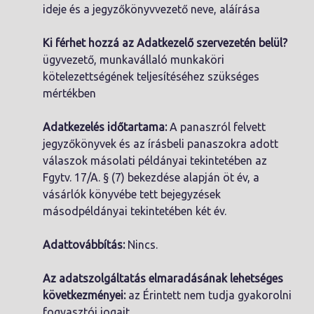
ideje és a jegyzőkönyvvezető neve, aláírása
Ki férhet hozzá az Adatkezelő szervezetén belül?
ügyvezető, munkavállaló munkaköri
kötelezettségének teljesítéséhez szükséges
mértékben
Adatkezelés időtartama:
A panaszról felvett
jegyzőkönyvek és az írásbeli panaszokra adott
válaszok másolati példányai tekintetében az
Fgytv. 17/A. § (7) bekezdése alapján öt év, a
vásárlók könyvébe tett bejegyzések
másodpéldányai tekintetében két év.
Adattovábbítás:
Nincs.
Az adatszolgáltatás elmaradásának lehetséges
következményei:
az Érintett nem tudja gyakorolni
fogyasztói jogait.