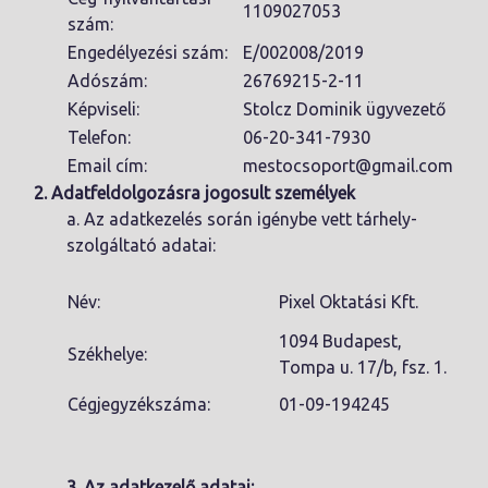
1109027053
szám:
Engedélyezési szám:
E/002008/2019
Adószám:
26769215-2-11
Képviseli:
Stolcz Dominik ügyvezető
Telefon:
06-20-341-7930
Email cím:
mestocsoport@gmail.com
2. Adatfeldolgozásra jogosult személyek
a. Az adatkezelés során igénybe vett tárhely-
szolgáltató adatai:
Név:
Pixel Oktatási Kft.
1094 Budapest,
Székhelye:
Tompa u. 17/b, fsz. 1.
Cégjegyzékszáma:
01-09-194245
3. Az adatkezelő adatai: