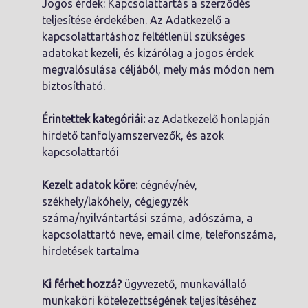
Jogos érdek: Kapcsolattartás a szerződés
teljesítése érdekében. Az Adatkezelő a
kapcsolattartáshoz feltétlenül szükséges
adatokat kezeli, és kizárólag a jogos érdek
megvalósulása céljából, mely más módon nem
biztosítható.
Érintettek kategóriái:
az Adatkezelő honlapján
hirdető tanfolyamszervezők, és azok
kapcsolattartói
Kezelt adatok köre:
cégnév/név,
székhely/lakóhely, cégjegyzék
száma/nyilvántartási száma, adószáma, a
kapcsolattartó neve, email címe, telefonszáma,
hirdetések tartalma
Ki férhet hozzá?
ügyvezető, munkavállaló
munkaköri kötelezettségének teljesítéséhez