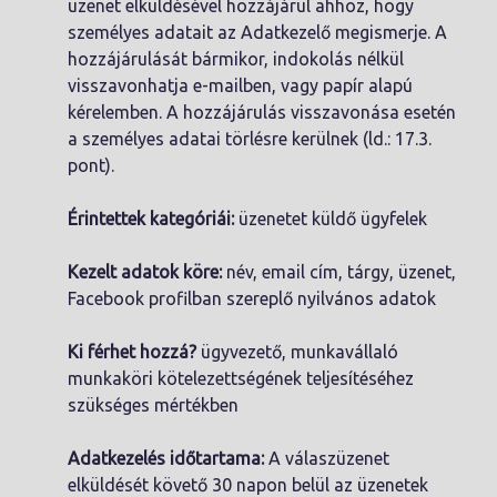
üzenet elküldésével hozzájárul ahhoz, hogy
személyes adatait az Adatkezelő megismerje. A
hozzájárulását bármikor, indokolás nélkül
visszavonhatja e-mailben, vagy papír alapú
kérelemben. A hozzájárulás visszavonása esetén
a személyes adatai törlésre kerülnek (ld.: 17.3.
pont).
Érintettek kategóriái:
üzenetet küldő ügyfelek
Kezelt adatok köre:
név, email cím, tárgy, üzenet,
Facebook profilban szereplő nyilvános adatok
Ki férhet hozzá?
ügyvezető, munkavállaló
munkaköri kötelezettségének teljesítéséhez
szükséges mértékben
Adatkezelés időtartama:
A válaszüzenet
elküldését követő 30 napon belül az üzenetek