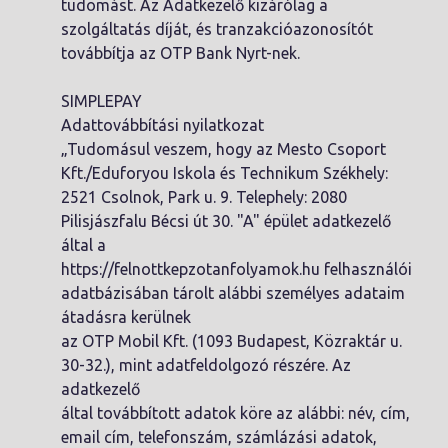
tudomást. Az Adatkezelő kizárólag a
szolgáltatás díját, és tranzakcióazonosítót
továbbítja az OTP Bank Nyrt-nek.
SIMPLEPAY
Adattovábbítási nyilatkozat
„Tudomásul veszem, hogy az Mesto Csoport
Kft./Eduforyou Iskola és Technikum Székhely:
2521 Csolnok, Park u. 9. Telephely: 2080
Pilisjászfalu Bécsi út 30. "A" épület adatkezelő
által a
https://felnottkepzotanfolyamok.hu felhasználói
adatbázisában tárolt alábbi személyes adataim
átadásra kerülnek
az OTP Mobil Kft. (1093 Budapest, Közraktár u.
30-32.), mint adatfeldolgozó részére. Az
adatkezelő
által továbbított adatok köre az alábbi: név, cím,
email cím, telefonszám, számlázási adatok,