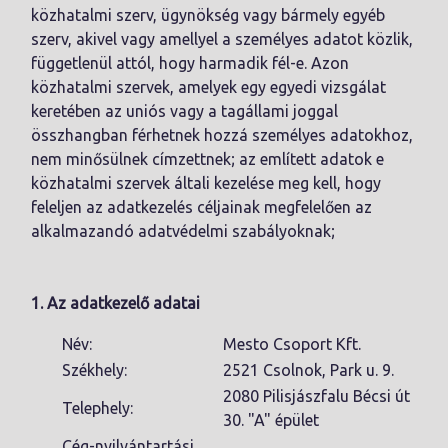
közhatalmi szerv, ügynökség vagy bármely egyéb
szerv, akivel vagy amellyel a személyes adatot közlik,
függetlenül attól, hogy harmadik fél-e. Azon
közhatalmi szervek, amelyek egy egyedi vizsgálat
keretében az uniós vagy a tagállami joggal
összhangban férhetnek hozzá személyes adatokhoz,
nem minősülnek címzettnek; az említett adatok e
közhatalmi szervek általi kezelése meg kell, hogy
feleljen az adatkezelés céljainak megfelelően az
alkalmazandó adatvédelmi szabályoknak;
1. Az adatkezelő adatai
Név:
Mesto Csoport Kft.
Székhely:
2521 Csolnok, Park u. 9.
2080 Pilisjászfalu Bécsi út
Telephely:
30. "A" épület
Cég-nyilvántartási